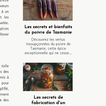
veurs
e à un
t les
velée.
Les secrets et bienfaits
pices
du poivre de Tasmanie
lever
Découvrez les vertus
insoupçonnées du poivre de
Tasmanie, cette épice
exceptionnelle qui ne cesse...
 toile
es des
rmis à
 pour
lifié,
lement
Les secrets de
ge des
fabrication d'un