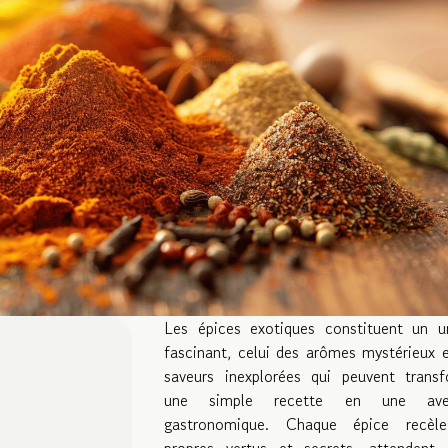
Les épices exotiques constituent un un
fascinant, celui des arômes mystérieux 
saveurs inexplorées qui peuvent transf
une simple recette en une aven
gastronomique. Chaque épice recèl
propres vertus et secrets, attendent d