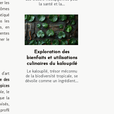
er les
la santé et la...
rômes
tiqué
s les
s, en
rentes
mer le
Exploration des
bienfaits et utilisations
culinaires du kaloupilé
Le kaloupilé, trésor méconnu
 d'art
de la biodiversité tropicale, se
e des
dévoile comme un ingrédient...
pices
le, le
que la
visés,
profil