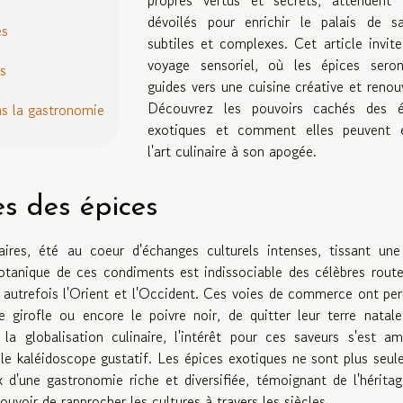
dévoilés pour enrichir le palais de sa
es
subtiles et complexes. Cet article invit
voyage sensoriel, où les épices seron
ts
guides vers une cuisine créative et renou
Découvrez les pouvoirs cachés des é
s la gastronomie
exotiques et comment elles peuvent é
l'art culinaire à son apogée.
es des épices
ires, été au coeur d'échanges culturels intenses, tissant une
 botanique de ces condiments est indissociable des célèbres rout
 autrefois l'Orient et l'Occident. Ces voies de commerce ont pe
irofle ou encore le poivre noir, de quitter leur terre natale
 globalisation culinaire, l'intérêt pour ces saveurs s'est amp
ble kaléidoscope gustatif. Les épices exotiques ne sont plus seu
x d'une gastronomie riche et diversifiée, témoignant de l'hérita
voir de rapprocher les cultures à travers les siècles.