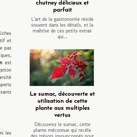
chutney délicieux et
parfait
L'art de la gastronomie réside
souvent dans les détails, et la
maîtrise de ces petits extras
iches
qui...
tif et
te pas
iques,
n
est
ption
ersité
xperts
osants
Le sumac, découverte et
utilisation de cette
plante aux multiples
vertus
Découvrez le sumac, cette
plante méconnue qui recèle
mi les
des trésors insoupçonnés pour