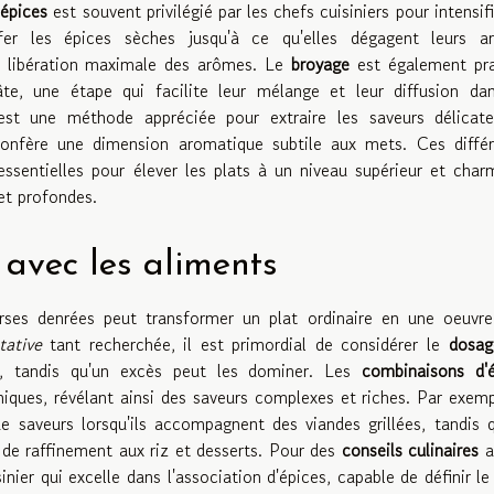
 épices
est souvent privilégié par les chefs cuisiniers pour intensifi
fer les épices sèches jusqu'à ce qu'elles dégagent leurs a
ne libération maximale des arômes. Le
broyage
est également pra
e, une étape qui facilite leur mélange et leur diffusion dan
st une méthode appréciée pour extraire les saveurs délicate
 confère une dimension aromatique subtile aux mets. Ces diffé
ssentielles pour élever les plats à un niveau supérieur et char
et profondes.
 avec les aliments
rses denrées peut transformer un plat ordinaire en une oeuvre
tative
tant recherchée, il est primordial de considérer le
dosag
s, tandis qu'un excès peut les dominer. Les
combinaisons d'é
iques, révélant ainsi des saveurs complexes et riches. Par exemp
e saveurs lorsqu'ils accompagnent des viandes grillées, tandis 
de raffinement aux riz et desserts. Pour des
conseils culinaires
a
ier qui excelle dans l'association d'épices, capable de définir le 