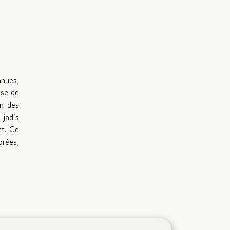
nnues,
sse de
on des
 jadis
nt. Ce
orées,