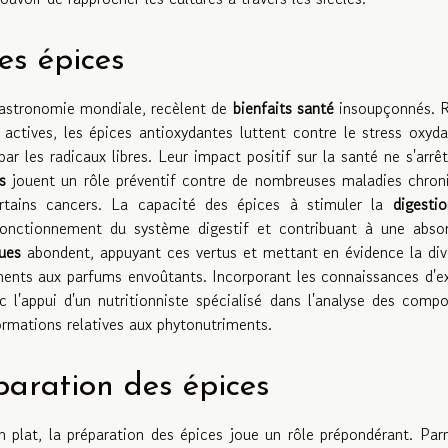
es épices
 gastronomie mondiale, recèlent de
bienfaits santé
insoupçonnés. R
actives, les épices antioxydantes luttent contre le stress oxyda
 les radicaux libres. Leur impact positif sur la santé ne s'arrê
s
jouent un rôle préventif contre de nombreuses maladies chron
certains cancers. La capacité des épices à stimuler la
digestio
fonctionnement du système digestif et contribuant à une absor
ques
abondent, appuyant ces vertus et mettant en évidence la div
ents aux parfums envoûtants. Incorporant les connaissances d'e
c l'appui d'un nutritionniste spécialisé dans l'analyse des comp
formations relatives aux phytonutriments.
paration des épices
un plat, la préparation des épices joue un rôle prépondérant. Par