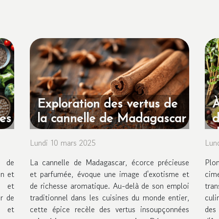
Exploration des vertus de
À
tes
la cannelle de Madagascar
d
d
Lundi 10 mars 2025
Lun
e de
La cannelle de Madagascar, écorce précieuse
Plon
on et
et parfumée, évoque une image d'exotisme et
cim
s et
de richesse aromatique. Au-delà de son emploi
tra
ir de
traditionnel dans les cuisines du monde entier,
culi
s et
cette épice recèle des vertus insoupçonnées
des