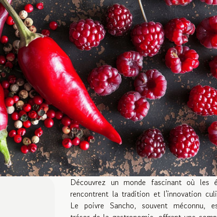
Découvrez un monde fascinant où les é
rencontrent la tradition et l'innovation culi
Le poivre Sancho, souvent méconnu, e
trésor de la gastronomie, offrant une comp