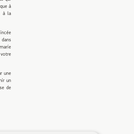
ique à
s à la
pincée
o dans
marie
votre
ur une
nir un
sse de