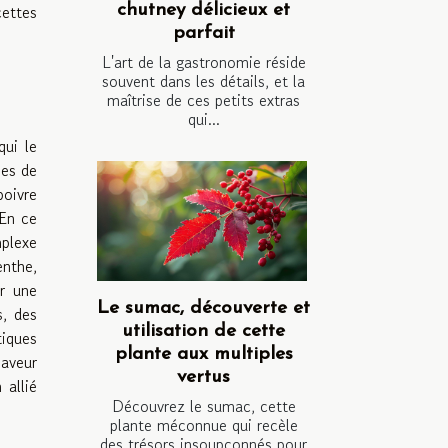
ettes
chutney délicieux et
parfait
L'art de la gastronomie réside
souvent dans les détails, et la
maîtrise de ces petits extras
qui...
qui le
ies de
poivre
 En ce
mplexe
enthe,
r une
Le sumac, découverte et
s, des
utilisation de cette
tiques
plante aux multiples
saveur
vertus
 allié
Découvrez le sumac, cette
plante méconnue qui recèle
des trésors insoupçonnés pour