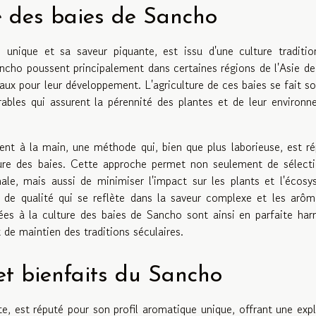
te des baies de Sancho
unique et sa saveur piquante, est issu d'une culture traditio
cho poussent principalement dans certaines régions de l'Asie de 
éaux pour leur développement. L'agriculture de ces baies se fait s
urables qui assurent la pérennité des plantes et de leur environ
ment à la main, une méthode qui, bien que plus laborieuse, est r
rieure des baies. Cette approche permet non seulement de sélect
ale, mais aussi de minimiser l'impact sur les plants et l'écos
 de qualité qui se reflète dans la saveur complexe et les arô
ées à la culture des baies de Sancho sont ainsi en parfaite ha
 de maintien des traditions séculaires.
 et bienfaits du Sancho
te, est réputé pour son profil aromatique unique, offrant une exp