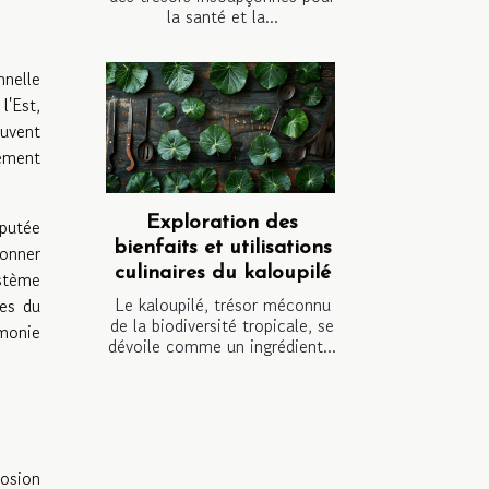
la santé et la...
nnelle
l'Est,
ouvent
nement
Exploration des
éputée
bienfaits et utilisations
ionner
culinaires du kaloupilé
ystème
Le kaloupilé, trésor méconnu
mes du
de la biodiversité tropicale, se
rmonie
dévoile comme un ingrédient...
losion