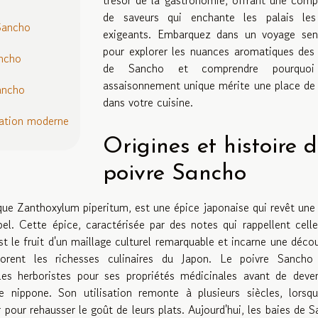
de saveurs qui enchante les palais les
 Sancho
exigeants. Embarquez dans un voyage sens
pour explorer les nuances aromatiques des
ancho
de Sancho et comprendre pourquoi
assaisonnement unique mérite une place de
Sancho
dans votre cuisine.
tation moderne
Origines et histoire 
poivre Sancho
e Zanthoxylum piperitum, est une épice japonaise qui revêt une
ipel. Cette épice, caractérisée par des notes qui rappellent cell
t le fruit d'un maillage culturel remarquable et incarne une déco
rent les richesses culinaires du Japon. Le poivre Sancho 
 les herboristes pour ses propriétés médicinales avant de deve
nippone. Son utilisation remonte à plusieurs siècles, lorsqu
our rehausser le goût de leurs plats. Aujourd'hui, les baies de 