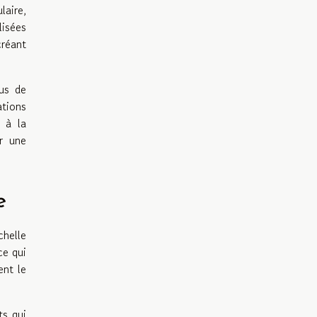
laire,
lisées
créant
sus de
tions
t à la
ir une
e
chelle
ce qui
ent le
ts qui