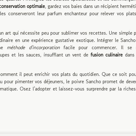
conservation optimale
, gardez vos baies dans un récipient hermét
 elles conserveront leur parfum enchanteur pour relever vos plat
n art qui nécessite peu pour sublimer vos recettes. Une simple 
inaire en une expérience gustative exotique. Intégrer le Sanch
une
méthode d'incorporation
facile pour commencer. Il se 
oupes et les sauces, insufflant un vent de
fusion culinaire
dans 
omment il peut enrichir vos plats du quotidien. Que ce soit po
 ou pour pimenter vos déjeuners, le poivre Sancho promet de deve
omatique. Osez l'adopter et laissez-vous surprendre par la riche