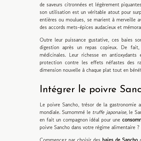
de saveurs citronnées et légèrement piquantes
son utilisation est un véritable atout pour sur
entières ou moulues, se marient à merveille 
des accords mets-épices audacieux et mémora
Outre leur puissance gustative, ces baies son
digestion après un repas copieux. De fait,
médicinales. Leur richesse en antioxydants 
protection contre les effets néfastes des ra
dimension nouvelle à chaque plat tout en bénéfi
Intégrer le poivre Sa
Le poivre Sancho, trésor de la gastronomie a
mondiale. Surnommé le
truffe japonaise
, le S
en fait un compagnon idéal pour une
consomm
poivre Sancho dans votre régime alimentaire ?
Commencez par choisir des
baies de Sancho
d