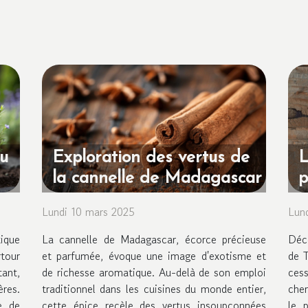
du
Exploration des vertus de
L
la cannelle de Madagascar
p
Lundi 10 mars 2025
Lun
ique
La cannelle de Madagascar, écorce précieuse
Déc
tour
et parfumée, évoque une image d'exotisme et
de T
ant,
de richesse aromatique. Au-delà de son emploi
ces
ères.
traditionnel dans les cuisines du monde entier,
cher
e de
cette épice recèle des vertus insoupçonnées
le 