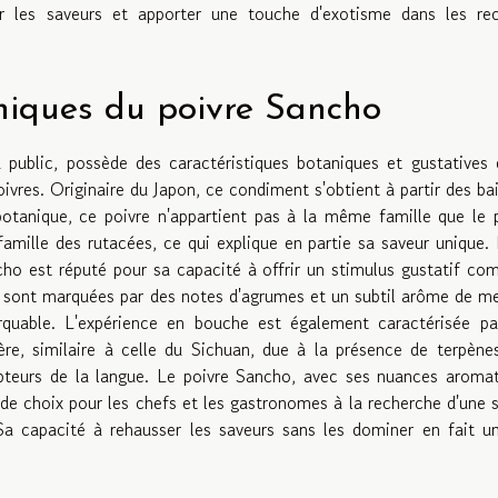
r les saveurs et apporter une touche d'exotisme dans les rec
uniques du poivre Sancho
ublic, possède des caractéristiques botaniques et gustatives 
ivres. Originaire du Japon, ce condiment s'obtient à partir des ba
botanique, ce poivre n'appartient pas à la même famille que le 
la famille des rutacées, ce qui explique en partie sa saveur unique.
ncho est réputé pour sa capacité à offrir un stimulus gustatif co
s sont marquées par des notes d'agrumes et un subtil arôme de m
rquable. L'expérience en bouche est également caractérisée pa
ère, similaire à celle du Sichuan, due à la présence de terpène
pteurs de la langue. Le poivre Sancho, avec ses nuances aroma
t de choix pour les chefs et les gastronomes à la recherche d'une 
 Sa capacité à rehausser les saveurs sans les dominer en fait un