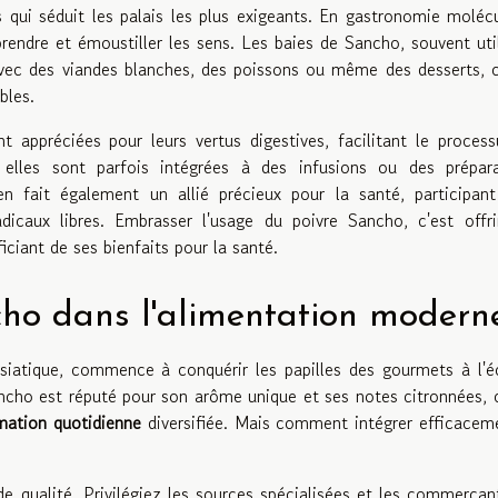
 qui séduit les palais les plus exigeants. En gastronomie molécu
prendre et émoustiller les sens. Les baies de Sancho, souvent uti
avec des viandes blanches, des poissons ou même des desserts, 
bles.
t appréciées pour leurs vertus digestives, facilitant le proces
 elles sont parfois intégrées à des infusions ou des prépara
en fait également un allié précieux pour la santé, participan
dicaux libres. Embrasser l'usage du poivre Sancho, c'est offr
ciant de ses bienfaits pour la santé.
ncho dans l'alimentation modern
siatique, commence à conquérir les papilles des gourmets à l'é
ancho est réputé pour son arôme unique et ses notes citronnées, 
ation quotidienne
diversifiée. Mais comment intégrer efficacem
e qualité. Privilégiez les sources spécialisées et les commerçan