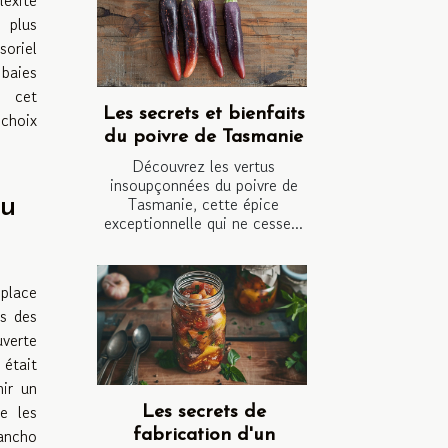
 plus
oriel
 baies
 cet
Les secrets et bienfaits
 choix
du poivre de Tasmanie
Découvrez les vertus
insoupçonnées du poivre de
du
Tasmanie, cette épice
exceptionnelle qui ne cesse...
 place
es des
uverte
était
nir un
e les
Les secrets de
Sancho
fabrication d'un